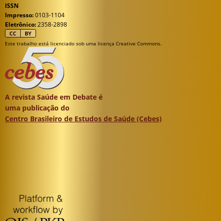
ISSN
Impresso:
0103-1104
Eletrônico:
2358-2898
CC
BY
Este trabalho está licenciado sob uma licença Creative Commons.
A revista Saúde em Debate é
uma publicação do
Centro Brasileiro de Estudos de Saúde (Cebes)