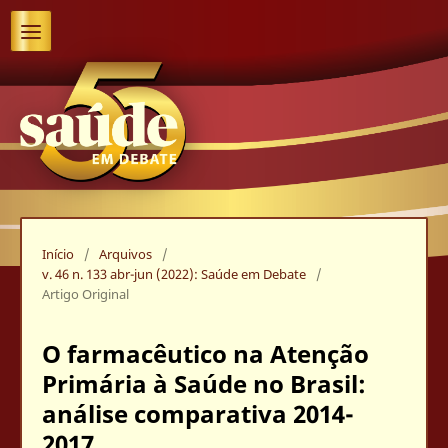
Início
/
Arquivos
/
v. 46 n. 133 abr-jun (2022): Saúde em Debate
/
Artigo Original
O farmacêutico na Atenção
Primária à Saúde no Brasil:
análise comparativa 2014-
2017