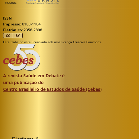
ISSN
Impresso:
0103-1104
Eletrônico:
2358-2898
CC
BY
Este trabalho está licenciado sob uma licença Creative Commons.
A revista Saúde em Debate é
uma publicação do
Centro Brasileiro de Estudos de Saúde (Cebes)