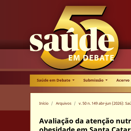
Saúde em Debate
Submissão
Acervo
Início
/
Arquivos
/
v. 50 n. 149 abr-jun (2026): 
Avaliação da atenção nutr
obesidade em Santa Catar