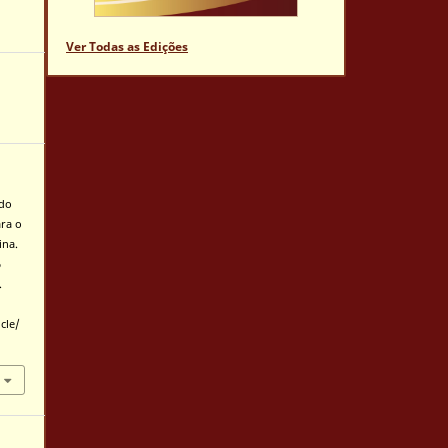
Ver Todas as Edições
ado
ara o
ina.
6
.
cle/