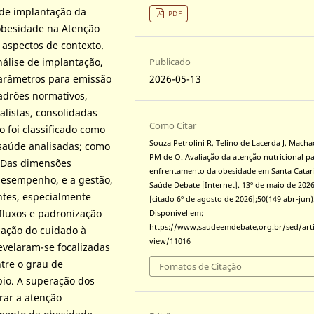
 de implantação da
PDF
obesidade na Atenção
 aspectos de contexto.
Publicado
nálise de implantação,
2026-05-13
parâmetros para emissão
padrões normativos,
alistas, consolidadas
Como Citar
 foi classificado como
Souza Petrolini R, Telino de Lacerda J, Mach
saúde analisadas; como
PM de O. Avaliação da atenção nutricional p
 Das dimensões
enfrentamento da obesidade em Santa Catar
 desempenho, e a gestão,
Saúde Debate [Internet]. 13º de maio de 202
antes, especialmente
[citado 6º de agosto de 2026];50(149 abr-jun)
 fluxos e padronização
Disponível em:
https://www.saudeemdebate.org.br/sed/arti
ização do cuidado à
view/11016
velaram-se focalizadas
ntre o grau de
Fomatos de Citação
pio. A superação dos
urar a atenção