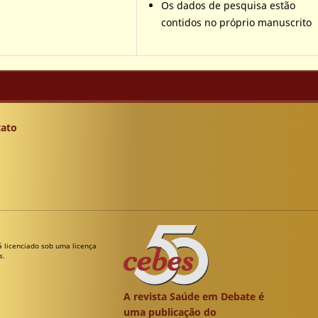
Os dados de pesquisa estão
contidos no próprio manuscrito
ato
á licenciado sob uma licença
s.
A revista Saúde em Debate é
uma publicação do