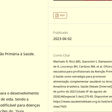
PDF
Publicado
2023-06-02
ão Primária à Saúde.
Como Citar
Machado R, Ricci JMS, Giacomini I, Damasce
de A, Lourenço BH, Cardoso MA, et al. Oficin
educativa para profissionais da Atenção Prim
à Saúde como estratégia para promover
alimentação complementar saudável no Acre
Amazônia brasileira. Saúde Debate [Internet]
de junho de 2023 [citado 8º de agosto de
para o desenvolvimento
2026];46(especial 5 dez):270-83. Disponível e
s de vida. Sendo a
https://www.saudeemdebate.org.br/sed/arti
odificável para doenças
view/7425
ações do ‘Guia