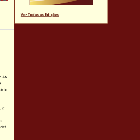
Ver Todas as Edições
no AA
a
ária
,
. 2º
m:
cle/