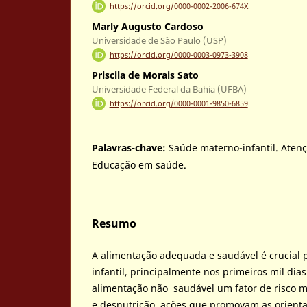
https://orcid.org/0000-0002-2006-674X
Marly Augusto Cardoso
Universidade de São Paulo (USP)
https://orcid.org/0000-0003-0973-3908
Priscila de Morais Sato
Universidade Federal da Bahia (UFBA)
https://orcid.org/0000-0001-9850-6859
Palavras-chave:
Saúde materno-infantil. Atenç
Educação em saúde.
Resumo
A alimentação adequada e saudável é crucial 
infantil, principalmente nos primeiros mil dia
alimentação não saudável um fator de risco m
e desnutrição, ações que promovam as orient