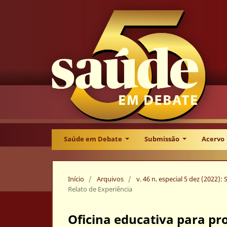
Saúde em Debate
Submissão
Acervo
Início
/
Arquivos
/
v. 46 n. especial 5 dez (2022):
Relato de Experiência
Oficina educativa para pr