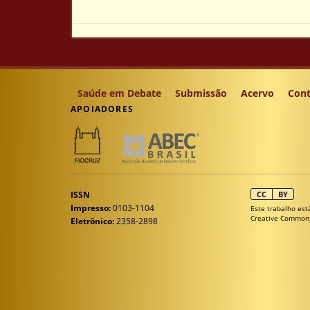
Saúde em Debate
Submissão
Acervo
Cont
APOIADORES
ISSN
CC
BY
Impresso:
0103-1104
Este trabalho est
Creative Common
Eletrônico:
2358-2898