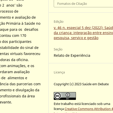
Fomatos de Citação
e 2 anos’ são
processo de
imento e avaliação de
Edição
nção Primária à Saúde no
v. 46 n. especial 5 dez (2022): Saú
taque para os desafios
da criança: integração entre ensin
 contou com 170
pesquisa, serviço e gestão
so dos participantes
stabilidade do sinal de
Seção
entas virtuais favoreceu
Relato de Experiência
doras da oficina.
 com animações, e os
ordaram avaliação
Licença
o de alimentos e
tância das parcerias com
Copyright (c) 2023 Saúde em Debate
amento e divulgação da
profissionais da área
evante.
Este trabalho está licenciado sob uma
licença
Creative Commons Attribution 4