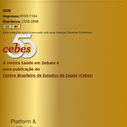
ISSN
Impresso:
0103-1104
Eletrônico:
2358-2898
CC
BY
Este trabalho está licenciado sob uma licença Creative Commons.
A revista Saúde em Debate é
uma publicação do
Centro Brasileiro de Estudos de Saúde (Cebes)